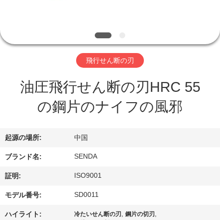
私
達
に
飛行せん断の刃
つ
油圧飛行せん断の刃HRC 55
い
の鋼片のナイフの風邪
て
起源の場所:
中国
工
SENDA
ブランド名:
場
ISO9001
証明:
ツ
SD0011
モデル番号:
ア
,
,
ハイライト:
冷たいせん断の刃
鋼片の切刃