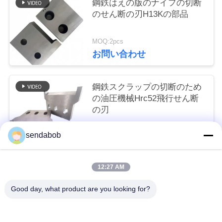
鋼鉄はえの版のナイフの切断
事
のせん断の刃H13Kの部品
件
MOQ:2pcs
お問い合わせ
引
金
鋼鉄スクラップの切断のため
を
の油圧機械Hrc52飛行せん断
の刃
求
MOQ:2pcs
sendabob
め
お問い合わせ
て
12:27 AM
人気カテゴリ
すべて
く
Good day, what product are you looking for?
だ
油圧せん断の刃
薄板金のせん断の刃
さ