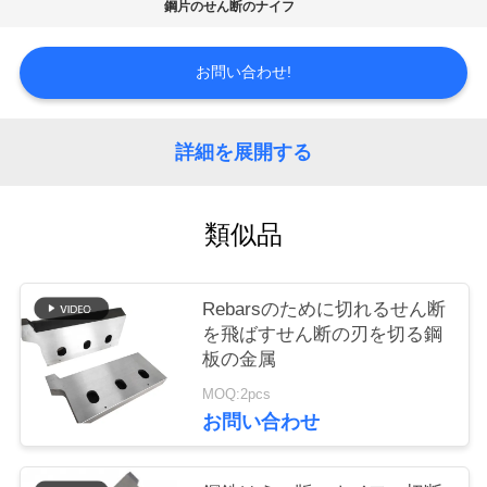
ー
鋼片のせん断のナイフ
お問い合わせ!
品
質
詳細を展開する
管
理
類似品
ニ
Rebarsのために切れるせん断
ュ
を飛ばすせん断の刃を切る鋼
板の金属
ー
MOQ:2pcs
ス
お問い合わせ