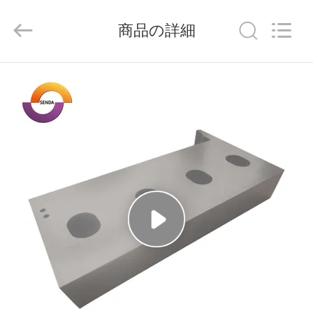
Copyright
©
2021
-
商品の詳細
2026
Senda
Group
Co.，
家
Ltd.
All
Rights
Reserved.
へ
製
品
ビ
デ
オ