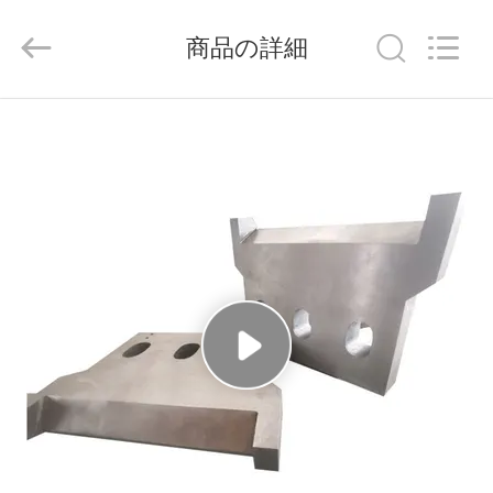
Copyright
©
2021
-
商品の詳細
2026
Senda
Group
Co.，
家
Ltd.
All
Rights
Reserved.
へ
製
品
ビ
デ
オ