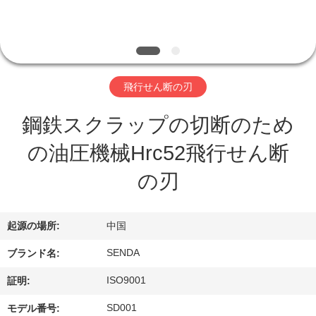
私
達
に
飛行せん断の刃
つ
鋼鉄スクラップの切断のため
い
の油圧機械Hrc52飛行せん断
て
の刃
工
起源の場所:
中国
場
SENDA
ブランド名:
ツ
ISO9001
証明:
ア
SD001
モデル番号: