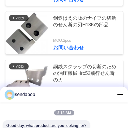
事
件
鋼鉄はえの版のナイフの切断
のせん断の刃H13Kの部品
引
MOQ:2pcs
金
お問い合わせ
を
鋼鉄スクラップの切断のため
求
の油圧機械Hrc52飛行せん断
め
の刃
MOQ:2pcs
て
sendabob
お問い合わせ
く
だ
3:18 AM
人気カテゴリ
すべて
さ
Good day, what product are you looking for?