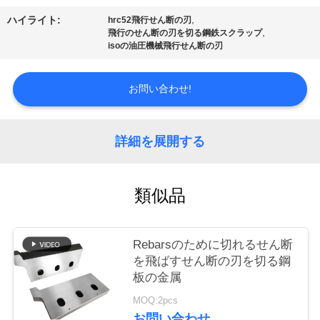
ー
,
ハイライト:
hrc52飛行せん断の刃
,
飛行のせん断の刃を切る鋼鉄スクラップ
isoの油圧機械飛行せん断の刃
品
質
お問い合わせ!
管
理
詳細を展開する
ニ
類似品
ュ
Rebarsのために切れるせん断
ー
を飛ばすせん断の刃を切る鋼
ス
板の金属
MOQ:2pcs
お問い合わせ