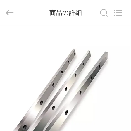
©
2021
商品の詳細
-
2026
Senda
Group
家
Co.，
Ltd.
All
へ
Rights
Reserved.
製
品
ビ
デ
オ