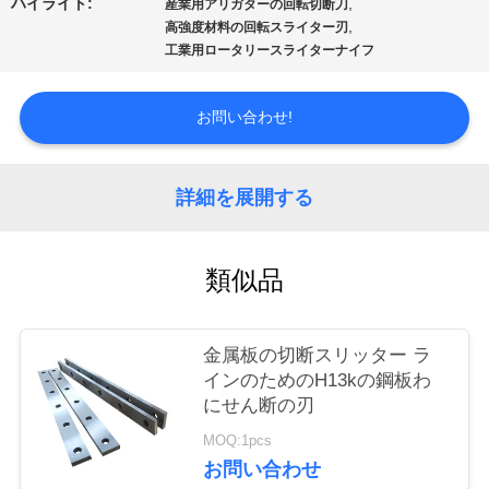
ハイライト:
,
産業用アリガターの回転切断刀
ア
,
高強度材料の回転スライター刃
工業用ロータリースライターナイフ
ー
お問い合わせ!
品
質
詳細を展開する
管
類似品
理
金属板の切断スリッター ラ
ニ
インのためのH13kの鋼板わ
にせん断の刃
ュ
MOQ:1pcs
ー
お問い合わせ