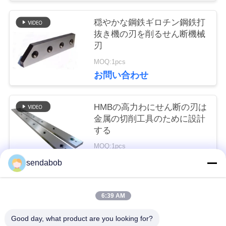
ス
穏やかな鋼鉄ギロチン鋼鉄打
抜き機の刃を削るせん断機械
事
刃
MOQ:1pcs
件
お問い合わせ
引
HMBの高力わにせん断の刃は
金属の切削工具のために設計
金
する
を
MOQ:1pcs
お問い合わせ
sendabob
求
め
6:39 AM
人気カテゴリ
すべて
て
Good day, what product are you looking for?