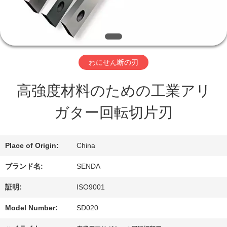
私
達
わにせん断の刃
に
高強度材料のための工業アリ
つ
ガター回転切片刃
い
て
Place of Origin:
China
ブランド名:
SENDA
工
証明:
ISO9001
場
Model Number:
SD020
ツ