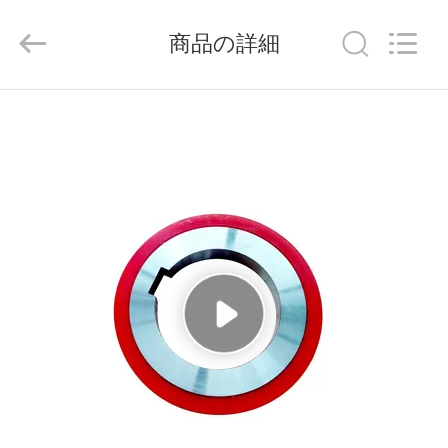
Copyright
©
2021
-
商品の詳細
2026
Senda
Group
Co.，
家
Ltd.
All
Rights
Reserved.
へ
製
品
ビ
デ
オ