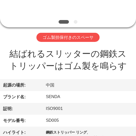
私
達
に
ゴム製担保付きのスペーサ
つ
結ばれるスリッターの鋼鉄ス
い
トリッパーはゴム製を鳴らす
て
起源の場所:
中国
工
SENDA
ブランド名:
場
ISO9001
証明:
ツ
SD005
モデル番号:
ア
,
ハイライト:
鋼鉄ストリッパー リング