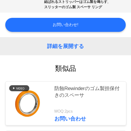
ー
,
結ばれるストリッパーはゴム製を鳴らす
スリッターのゴム製 スペーサ リング
品
お問い合わせ!
質
管
詳細を展開する
理
類似品
ニ
防蝕Rewinderのゴム製担保付
ュ
きのスペーサ
ー
MOQ:2pcs
ス
お問い合わせ