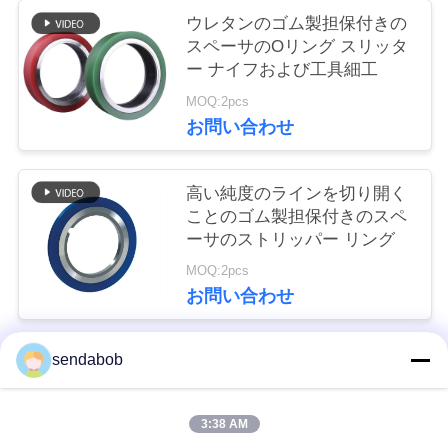
事
ウレタンのゴム製担保付きの
スペーサのOリング スリッタ
件
ー ナイフおよび工具細工
MOQ:2pcs
引
お問い合わせ
金
高い純度のラインを切り開く
を
ことのゴム製担保付きのスペ
求
ーサのストリッパー リング
MOQ:2pcs
め
お問い合わせ
て
く
sendabob
人気カテゴリ
すべて
だ
3:38 AM
さ
油圧せん断の刃
薄板金のせん断の刃